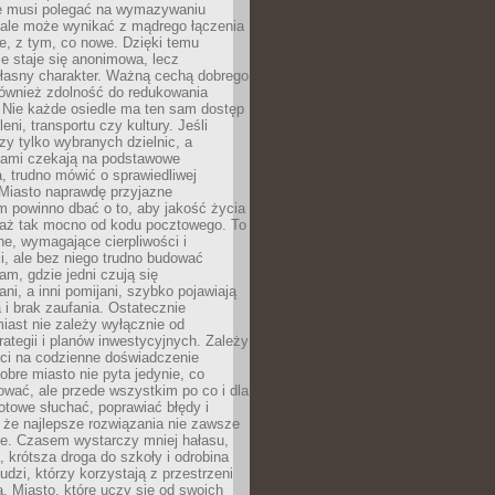
ie musi polegać na wymazywaniu
 ale może wynikać z mądrego łączenia
re, z tym, co nowe. Dzięki temu
ie staje się anonimowa, lecz
łasny charakter. Ważną cechą dobrego
również zdolność do redukowania
 Nie każde osiedle ma ten sam dostęp
leni, transportu czy kultury. Jeśli
zy tylko wybranych dzielnic, a
atami czekają na podstawowe
, trudno mówić o sprawiedliwej
 Miasto naprawdę przyjazne
 powinno dbać o to, aby jakość życia
a aż tak mocno od kodu pocztowego. To
ne, wymagające cierpliwości i
, ale bez niego trudno budować
am, gdzie jedni czują się
ani, a inni pomijani, szybko pojawiają
a i brak zaufania. Ostatecznie
iast nie zależy wyłącznie od
rategii i planów inwestycyjnych. Zależy
ści na codzienne doświadczenie
obre miasto nie pyta jedynie, co
wać, ale przede wszystkim po co i dla
otowe słuchać, poprawiać błędy i
 że najlepsze rozwiązania nie zawsze
ze. Czasem wystarczy mniej hałasu,
a, krótsza droga do szkoły i odrobina
ludzi, którzy korzystają z przestrzeni
. Miasto, które uczy się od swoich