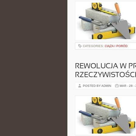
CATEGORIES:
CIĄŻA I PORÓD
REWOLUCJA W P
RZECZYWISTOŚC
POSTED BY ADMIN
MAR - 28 -