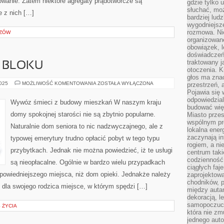
owanie. Zatem niektóre agregaty prądotwórcze są
gdzie tylko u
słuchać, moż
e z nich […]
bardziej lud
wygodniejsze
rozmowa. Nie
AZÓW
organizowane
obowiązek, 
doświadczeń
traktowany j
 BLOKU
otoczenia. K
głos ma znac
WYWÓZ
2025
MOŻLIWOŚĆ KOMENTOWANIA
ZOSTAŁA WYŁĄCZONA
przestrzeń, 
ŚMIECI
Pojawia się 
Z
odpowiedzial
BLOKU
Wywóz śmieci z budowy mieszkań W naszym kraju
budować wię
domy spokojnej starości nie są zbytnio popularne.
Miasto przes
wspólnym pro
Naturalnie dom seniora to nic nadzwyczajnego, ale z
lokalna ener
zaczynają in
typowej emerytury trudno opłacić pobyt w tego typu
rogiem, a n
przybytkach. Jednak nie można powiedzieć, iż te usługi
centrum taki
codzienność,
są nieopłacalne. Ogólnie w bardzo wielu przypadkach
ciągłych faje
powiedniejszego miejsca, niż dom opieki. Jednakże należy
zaprojektowa
chodników, p
 dla swojego rodzica miejsce, w którym spędzi […]
między autami
dekoracją, l
samopoczucie
 ŻYCIA
która nie zm
jednego auto