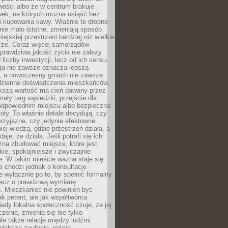
wości albo że w centrum brakuje
wek, na których można usiąść bez
i kupowania kawy. Właśnie te drobne
nie mało istotne, zmieniają sposób
ejskiej przestrzeni bardziej niż wielkie
cze. Coraz więcej samorządów
prawdziwa jakość życia nie zależy
 liczby inwestycji, lecz od ich sensu.
ga nie zawsze oznacza lepszą
, a nowoczesny gmach nie zawsze
dzienne doświadczenia mieszkańców.
szą wartość ma cień dawany przez
mały targ sąsiedzki, przejście dla
odpowiednim miejscu albo bezpieczna
oły. To właśnie detale decydują, czy
przyjazne, czy jedynie efektowne.
iej wiedzą, gdzie przestrzeń działa, a
daje, że działa. Jeśli potrafi się ich
na zbudować miejsce, które jest
zkie, spokojniejsze i zwyczajnie
. W takim mieście ważna staje się
 chodzi jednak o konsultacje
 wyłącznie po to, by spełnić formalny
lecz o prawdziwą wymianę
. Mieszkaniec nie powinien być
ak petent, ale jak współtwórca
iedy lokalna społeczność czuje, że jej
zenie, zmienia się nie tylko
ale także relacje między ludźmi.
większe zaufanie, rośnie