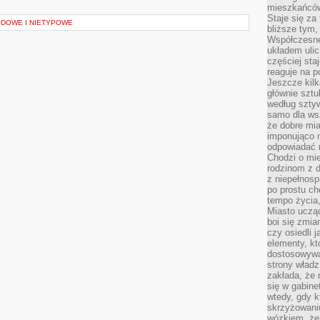
mieszkańców,
Staje się za
DOWE I NIETYPOWE
bliższe tym,
Współczesne
układem ulic
częściej sta
reaguje na po
Jeszcze kilk
głównie sztu
według sztyw
samo dla wsz
że dobre mia
imponująco na
odpowiadać 
Chodzi o mie
rodzinom z 
z niepełnosp
po prostu ch
tempo życia,
Miasto ucząc
boi się zmia
czy osiedli 
elementy, kt
dostosowywa
strony władz
zakłada, że 
się w gabine
wtedy, gdy 
skrzyżowaniu
wózkiem, że