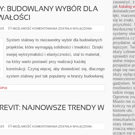
zauważyć, że
jak
katalog 
Y: BUDOWLANY WYBÓR DLA
doświadczen
lęki, marzen
RWAŁOŚCI
się te znaki
przyszłość.
SYSTEM
025
MOŻLIWOŚĆ KOMENTOWANIA
ZOSTAŁA WYŁĄCZONA
bezdusznej t
STALOWY:
systemy ster
BUDOWLANY
powietrza cz
WYBÓR
System stalowy to niezawodny wybór dla budowlanych
DLA
przydatne, a
SOLIDNOŚCI
projektów, które wymagają solidności i trwałości. Dzięki
lepszym. Te
I
służy człowie
TRWAŁOŚCI
swojej wytrzymałości i elastyczności, stal to materiał,
sprawdzi roz
wolne miejsc
na który warto postawić przy realizacji każdej
przejedzie p
konstrukcji. Czytaj więcej, aby dowiedzieć się, dlaczego
staje się na
służy wyłącz
system stalowy jest tak popularny w branży budowlanej.
nowoczesnoś
gadżetem. M
możliwości s
GPU)
ludzie mogą 
Ogromne zna
Miasto nie z
kończy na p
REVIT: NAJNOWSZE TRENDY W
historie uli
budowanych p
mieszkańców
stary skwer,
ODKRYJ
025
MOŻLIWOŚĆ KOMENTOWANIA
ZOSTAŁA WYŁĄCZONA
znaczą więc
POTĘGĘ
uczące się o
REVIT: