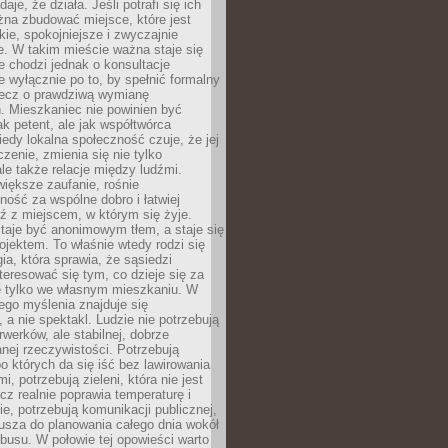
daje, że działa. Jeśli potrafi się ich
na zbudować miejsce, które jest
zkie, spokojniejsze i zwyczajnie
. W takim mieście ważna staje się
 chodzi jednak o konsultacje
 wyłącznie po to, by spełnić formalny
lecz o prawdziwą wymianę
. Mieszkaniec nie powinien być
ak petent, ale jak współtwórca
iedy lokalna społeczność czuje, że jej
zenie, zmienia się nie tylko
ale także relacje między ludźmi.
większe zaufanie, rośnie
ność za wspólne dobro i łatwiej
ź z miejscem, w którym się żyje.
taje być anonimowym tłem, a staje się
jektem. To właśnie wtedy rodzi się
gia, która sprawia, że sąsiedzi
teresować się tym, co dzieje się za
ie tylko we własnym mieszkaniu. W
ego myślenia znajduje się
 a nie spektakl. Ludzie nie potrzebują
rwerków, ale stabilnej, dobrze
nej rzeczywistości. Potrzebują
o których da się iść bez lawirowania
, potrzebują zieleni, która nie jest
ecz realnie poprawia temperaturę i
, potrzebują komunikacji publicznej,
usza do planowania całego dnia wokół
busu. W połowie tej opowieści warto