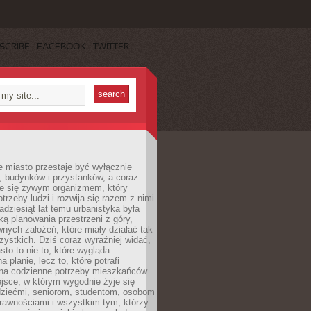
SCRIBE
FACEBOOK
TWITTER
 miasto przestaje być wyłącznie
, budynków i przystanków, a coraz
je się żywym organizmem, który
trzeby ludzi i rozwija się razem z nimi.
adziesiąt lat temu urbanistyka była
ką planowania przestrzeni z góry,
nych założeń, które miały działać tak
ystkich. Dziś coraz wyraźniej widać,
sto to nie to, które wygląda
 planie, lecz to, które potrafi
na codzienne potrzeby mieszkańców.
jsce, w którym wygodnie żyje się
dziećmi, seniorom, studentom, osobom
rawnościami i wszystkim tym, którzy