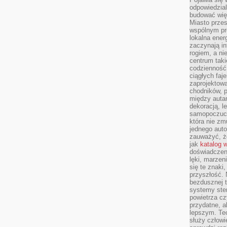
odpowiedzial
budować wię
Miasto przes
wspólnym pro
lokalna ener
zaczynają in
rogiem, a n
centrum taki
codzienność,
ciągłych faje
zaprojektowa
chodników, p
między autami
dekoracją, l
samopoczucie
która nie zm
jednego auto
zauważyć, że
jak
katalog 
doświadczen
lęki, marzen
się te znaki
przyszłość.
bezdusznej t
systemy ster
powietrza cz
przydatne, a
lepszym. Te
służy człowie