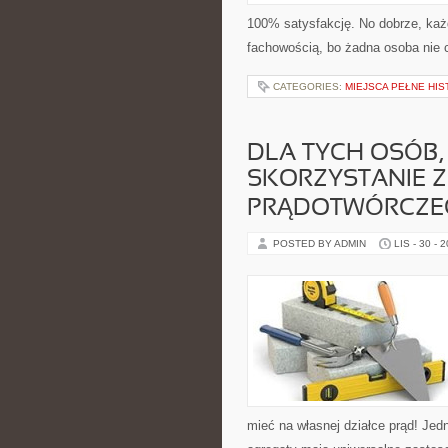
100% satysfakcję. No dobrze, ka
fachowością, bo żadna osoba nie 
CATEGORIES:
MIEJSCA PEŁNE HIS
DLA TYCH OSÓB,
SKORZYSTANIE 
PRĄDOTWÓRCZEG
POSTED BY ADMIN
LIS - 30 - 
mieć na własnej działce prąd! Jed