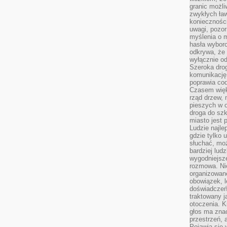
granic możli
zwykłych ła
koniecznośc
uwagi, pozor
myślenia o mi
hasła wybor
odkrywa, że 
wyłącznie od
Szeroka dro
komunikację
poprawia co
Czasem więk
rząd drzew, 
pieszych w 
droga do szk
miasto jest 
Ludzie najlep
gdzie tylko u
słuchać, moż
bardziej lud
wygodniejsze
rozmowa. Nie
organizowane
obowiązek, 
doświadczeń
traktowany j
otoczenia. K
głos ma znac
przestrzeń, 
Pojawia się 