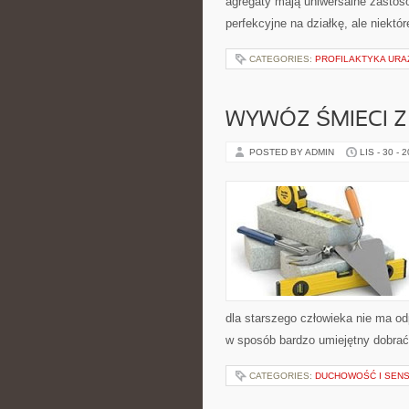
agregaty mają uniwersalne zastos
perfekcyjne na działkę, ale niektór
CATEGORIES:
PROFILAKTYKA UR
WYWÓZ ŚMIECI Z
POSTED BY ADMIN
LIS - 30 - 
dla starszego człowieka nie ma od
w sposób bardzo umiejętny dobrać
CATEGORIES:
DUCHOWOŚĆ I SENS