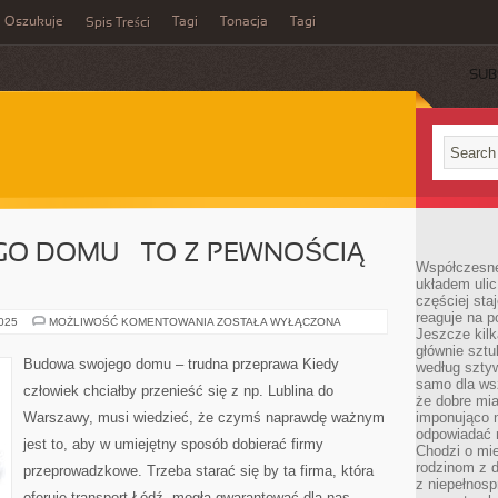
Oszukuje
Tagi
Tonacja
Tagi
Spis Treści
SUB
O DOMU – TO Z PEWNOŚCIĄ
Współczesne
układem ulic
częściej sta
reaguje na po
BUDOWA
2025
MOŻLIWOŚĆ KOMENTOWANIA
ZOSTAŁA WYŁĄCZONA
Jeszcze kilk
SWOJEGO
DOMU
głównie sztu
–
Budowa swojego domu – trudna przeprawa Kiedy
według sztyw
TO
Z
samo dla wsz
człowiek chciałby przenieść się z np. Lublina do
PEWNOŚCIĄ
że dobre mia
NIC
Warszawy, musi wiedzieć, że czymś naprawdę ważnym
imponująco na
PROSTEGO!
odpowiadać 
jest to, aby w umiejętny sposób dobierać firmy
Chodzi o mie
rodzinom z 
przeprowadzkowe. Trzeba starać się by ta firma, która
z niepełnosp
oferuje transport Łódź, mogła gwarantować dla nas