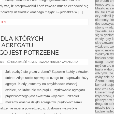
po prostu ch
tempo życia,
żdy wie, iż przeprowadzki Łódź zawsze muszą cechować się
Miasto ucząc
chciałaby uszkodzić własnego majątku – jednakże w […]
boi się zmia
czy osiedli 
elementy, kt
TORII
dostosowywa
strony władz
zakłada, że 
się w gabine
 DLA KTÓRYCH
wtedy, gdy 
skrzyżowaniu
Z AGREGATU
wózkiem, że
granic możli
O JEST POTRZEBNE
zwykłych ła
koniecznośc
uwagi, pozor
DLA
2025
MOŻLIWOŚĆ KOMENTOWANIA
ZOSTAŁA WYŁĄCZONA
TYCH
myślenia o mi
OSÓB,
hasła wybor
DLA
Jak pozbyć się gruzu z domu? Zapewne każdy człowiek
odkrywa, że 
KTÓRYCH
SKORZYSTANIE
wyłącznie od
dobrze zdaje sobie sprawę do czego tak naprawdę służy
Z
Szeroka dro
AGREGATU
agregat. Kiedy jesteśmy na przykładowo własnej
PRĄDOTWÓRCZEGO
komunikację
JEST
poprawia co
działce, na której nie ma prądu, użytkowanie agregatu
POTRZEBNE
Czasem więk
prądotwórczego jest świetnym wyjściem. Przecież
rząd drzew, 
pieszych w 
możemy właśnie dzięki agregatowi prądotwórczemu
droga do szk
miasto jest 
nakże nie można powiedzieć, iż dosłownie wszystkie
Ludzie najlep