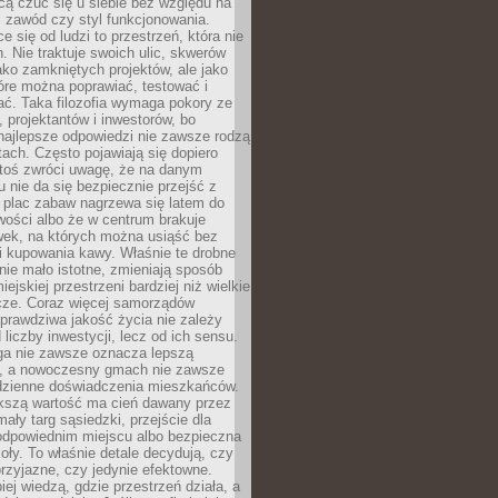
cą czuć się u siebie bez względu na
 zawód czy styl funkcjonowania.
e się od ludzi to przestrzeń, która nie
n. Nie traktuje swoich ulic, skwerów
jako zamkniętych projektów, ale jako
óre można poprawiać, testować i
ć. Taka filozofia wymaga pokory ze
, projektantów i inwestorów, bo
najlepsze odpowiedzi nie zawsze rodzą
tach. Często pojawiają się dopiero
ktoś zwróci uwagę, że na danym
 nie da się bezpiecznie przejść z
 plac zabaw nagrzewa się latem do
wości albo że w centrum brakuje
wek, na których można usiąść bez
i kupowania kawy. Właśnie te drobne
nie mało istotne, zmieniają sposób
ejskiej przestrzeni bardziej niż wielkie
cze. Coraz więcej samorządów
prawdziwa jakość życia nie zależy
 liczby inwestycji, lecz od ich sensu.
ga nie zawsze oznacza lepszą
, a nowoczesny gmach nie zawsze
dzienne doświadczenia mieszkańców.
szą wartość ma cień dawany przez
mały targ sąsiedzki, przejście dla
odpowiednim miejscu albo bezpieczna
oły. To właśnie detale decydują, czy
przyjazne, czy jedynie efektowne.
iej wiedzą, gdzie przestrzeń działa, a