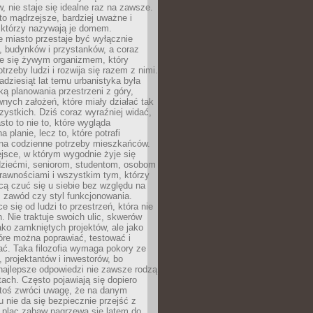
 nie staje się idealne raz na zawsze.
 to mądrzejsze, bardziej uważne i
 którzy nazywają je domem.
 miasto przestaje być wyłącznie
, budynków i przystanków, a coraz
je się żywym organizmem, który
trzeby ludzi i rozwija się razem z nimi.
adziesiąt lat temu urbanistyka była
ką planowania przestrzeni z góry,
nych założeń, które miały działać tak
ystkich. Dziś coraz wyraźniej widać,
sto to nie to, które wygląda
 planie, lecz to, które potrafi
na codzienne potrzeby mieszkańców.
jsce, w którym wygodnie żyje się
dziećmi, seniorom, studentom, osobom
rawnościami i wszystkim tym, którzy
cą czuć się u siebie bez względu na
 zawód czy styl funkcjonowania.
e się od ludzi to przestrzeń, która nie
n. Nie traktuje swoich ulic, skwerów
jako zamkniętych projektów, ale jako
óre można poprawiać, testować i
ć. Taka filozofia wymaga pokory ze
, projektantów i inwestorów, bo
najlepsze odpowiedzi nie zawsze rodzą
tach. Często pojawiają się dopiero
ktoś zwróci uwagę, że na danym
 nie da się bezpiecznie przejść z
 plac zabaw nagrzewa się latem do