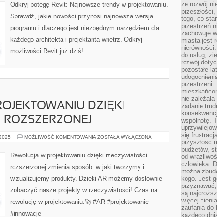
NAJNOWSZE
że rozwój n
Odkryj potęgę Revit: Najnowsze trendy w projektowaniu.
TRENDY
przeszłości,
W
Sprawdź, jakie nowości przynosi najnowsza wersja
PROJEKTOWANIU
tego, co sta
przestrzeń n
programu i dlaczego jest niezbędnym narzędziem dla
zachowuje w
każdego architekta i projektanta wnętrz. Odkryj
miasta jest 
nierówności.
możliwości Revit już dziś!
do usług, zie
rozwój dotyc
pozostałe l
udogodnienia
przestrzeni.
mieszkańcom
nie zależał
ROJEKTOWANIU DZIĘKI
zadanie trud
konsekwencji
I ROZSZERZONEJ
wspólnotę. T
uprzywilejow
się frustracj
REWOLUCJA
 2025
MOŻLIWOŚĆ KOMENTOWANIA
ZOSTAŁA WYŁĄCZONA
przyszłość m
W
PROJEKTOWANIU
budżetów, st
DZIĘKI
Rewolucja w projektowaniu dzięki rzeczywistości
od wrażliwo
RZECZYWISTOŚCI
ROZSZERZONEJ
człowieka. D
rozszerzonej zmienia sposób, w jaki tworzymy i
można zbudo
wizualizujemy produkty. Dzięki AR możemy dosłownie
kogo. Jest g
przyznawać,
zobaczyć nasze projekty w rzeczywistości! Czas na
są najdrożs
więcej cieni
rewolucję w projektowaniu.🚀 #AR #projektowanie
zaufania do 
#innowacje
każdego dnia