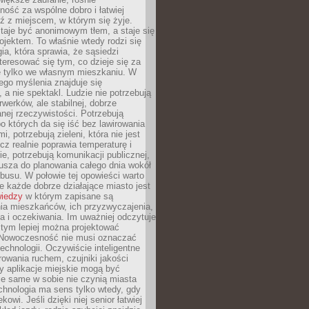
ność za wspólne dobro i łatwiej
ź z miejscem, w którym się żyje.
taje być anonimowym tłem, a staje się
jektem. To właśnie wtedy rodzi się
gia, która sprawia, że sąsiedzi
teresować się tym, co dzieje się za
ie tylko we własnym mieszkaniu. W
ego myślenia znajduje się
 a nie spektakl. Ludzie nie potrzebują
rwerków, ale stabilnej, dobrze
nej rzeczywistości. Potrzebują
o których da się iść bez lawirowania
, potrzebują zieleni, która nie jest
ecz realnie poprawia temperaturę i
, potrzebują komunikacji publicznej,
usza do planowania całego dnia wokół
busu. W połowie tej opowieści warto
 każde dobrze działające miasto jest
wiedzy
w którym zapisane są
ia mieszkańców, ich przyzwyczajenia,
ia i oczekiwania. Im uważniej odczytuje
, tym lepiej można projektować
 Nowoczesność nie musi oznaczać
echnologii. Oczywiście inteligentne
owania ruchem, czujniki jakości
y aplikacje miejskie mogą być
le same w sobie nie czynią miasta
chnologia ma sens tylko wtedy, gdy
kowi. Jeśli dzięki niej senior łatwiej