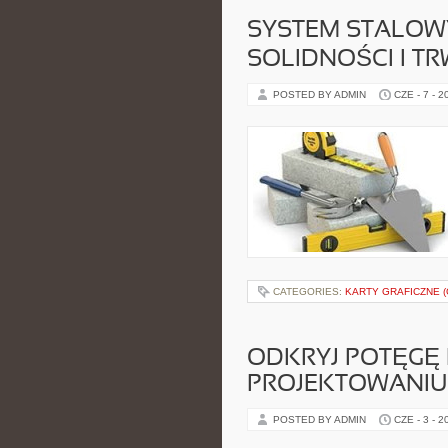
SYSTEM STALOW
SOLIDNOŚCI I T
POSTED BY ADMIN
CZE - 7 - 2
CATEGORIES:
KARTY GRAFICZNE (
ODKRYJ POTĘGĘ 
PROJEKTOWANIU
POSTED BY ADMIN
CZE - 3 - 2