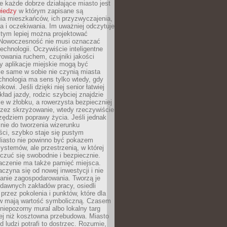
 każde dobrze działające miasto jest
wiedzy
w którym zapisane są
ia mieszkańców, ich przyzwyczajenia,
ia i oczekiwania. Im uważniej odczytuje
, tym lepiej można projektować
 Nowoczesność nie musi oznaczać
echnologii. Oczywiście inteligentne
owania ruchem, czujniki jakości
y aplikacje miejskie mogą być
le same w sobie nie czynią miasta
chnologia ma sens tylko wtedy, gdy
kowi. Jeśli dzięki niej senior łatwiej
kład jazdy, rodzic szybciej znajdzie
e w żłobku, a rowerzysta bezpieczniej
rzez skrzyżowanie, wtedy rzeczywiście
rzędziem poprawy życia. Jeśli jednak
nie do tworzenia wizerunku
ci, szybko staje się pustym
iasto nie powinno być pokazem
ystemów, ale przestrzenią, w której
czuć się swobodnie i bezpiecznie.
czenie ma także pamięć miejsca.
aczyna się od nowej inwestycji i nie
lanie zagospodarowania. Tworzą je
c, dawnych zakładów pracy, osiedli
rzez pokolenia i punktów, które dla
 mają wartość symboliczną. Czasem
 niepozorny mural albo lokalny targ
ej niż kosztowna przebudowa. Miasto
d ludzi potrafi to dostrzec. Rozumie,