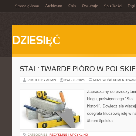
Archiwum
Cola
Oszukuje
Tagi
Strona główna
Spis Treści
DZIESIĘĆ
STAL: TWARDE PIÓRO W POLSKIEJ
POSTED BY ADMIN
KWI - 9 - 2025
MOŻLIWOŚĆ KOMENTOWAN
Zapraszamy do przeczytani
blogu, poświęconego "Stal: 
historii". Dowiedz się więcej
odegrała kluczową rolę w na
#broni #polska
CATEGORIES:
RECYKLING I UPCYKLING