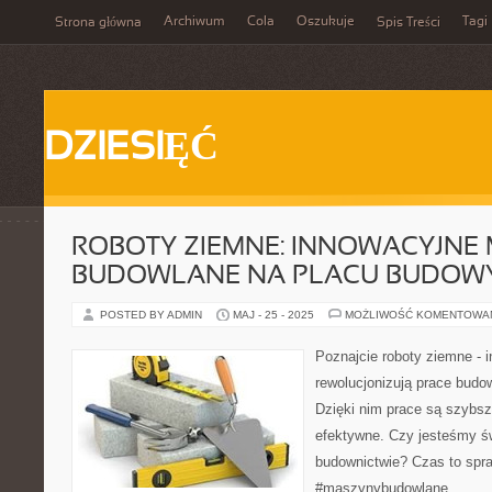
Archiwum
Cola
Oszukuje
Tagi
Strona główna
Spis Treści
DZIESIĘĆ
ROBOTY ZIEMNE: INNOWACYJNE
BUDOWLANE NA PLACU BUDOW
POSTED BY ADMIN
MAJ - 25 - 2025
MOŻLIWOŚĆ KOMENTOWA
Poznajcie roboty ziemne - 
rewolucjonizują prace budo
Dzięki nim prace są szybsze
efektywne. Czy jesteśmy ś
budownictwie? Czas to spra
#maszynybudowlane