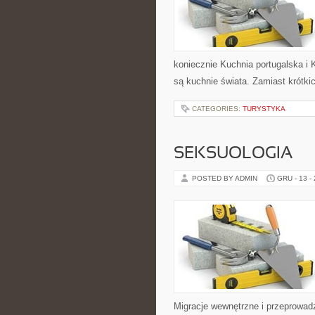
koniecznie Kuchnia portugalska i 
są kuchnie świata. Zamiast krótki
CATEGORIES:
TURYSTYKA
SEKSUOLOGIA
POSTED BY ADMIN
GRU - 13 -
Migracje wewnętrzne i przeprowadz