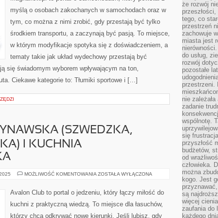
EKSPLOATACYJNE
że rozwój n
myślą o osobach zakochanych w samochodach oraz w
przeszłości,
tego, co sta
tym, co można z nimi zrobić, gdy przestają być tylko
przestrzeń n
środkiem transportu, a zaczynają być pasją. To miejsce,
zachowuje w
miasta jest 
w którym modyfikacje spotyka się z doświadczeniem, a
nierówności.
do usług, zie
tematy takie jak układ wydechowy przestają być
rozwój dotyc
ją się świadomym wyborem wpływającym na ton,
pozostałe l
udogodnienia
a. Ciekawe kategorie to: Tłumiki sportowe i […]
przestrzeni.
mieszkańcom
nie zależał
RZĘDZI
zadanie trud
konsekwencji
wspólnotę. T
uprzywilejow
YNAWSKA (SZWEDZKA,
się frustracj
KA) I KUCHNIA
przyszłość m
budżetów, st
KA
od wrażliwo
człowieka. D
można zbudo
KUCHNIA
 2025
MOŻLIWOŚĆ KOMENTOWANIA
ZOSTAŁA WYŁĄCZONA
kogo. Jest g
SKANDYNAWSKA
(SZWEDZKA,
przyznawać,
NORWESKA,
Avalon Club to portal o jedzeniu, który łączy miłość do
są najdrożs
FIŃSKA)
I
więcej cieni
kuchni z praktyczną wiedzą. To miejsce dla łasuchów,
KUCHNIA
zaufania do 
NOWOZELANDZKA
którzy chcą odkrywać nowe kierunki. Jeśli lubisz, gdy
każdego dnia