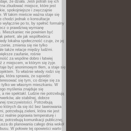
daje, że działa. Jeśli potrafi się ich
na zbudować miejsce, które jest
zkie, spokojniejsze i zwyczajnie
. W takim mieście ważna staje się
 chodzi jednak o konsultacje
 wyłącznie po to, by spełnić formalny
lecz o prawdziwą wymianę
. Mieszkaniec nie powinien być
ak petent, ale jak współtwórca
iedy lokalna społeczność czuje, że jej
zenie, zmienia się nie tylko
ale także relacje między ludźmi.
większe zaufanie, rośnie
ność za wspólne dobro i łatwiej
ź z miejscem, w którym się żyje.
taje być anonimowym tłem, a staje się
jektem. To właśnie wtedy rodzi się
gia, która sprawia, że sąsiedzi
teresować się tym, co dzieje się za
ie tylko we własnym mieszkaniu. W
ego myślenia znajduje się
 a nie spektakl. Ludzie nie potrzebują
rwerków, ale stabilnej, dobrze
nej rzeczywistości. Potrzebują
o których da się iść bez lawirowania
, potrzebują zieleni, która nie jest
ecz realnie poprawia temperaturę i
, potrzebują komunikacji publicznej,
usza do planowania całego dnia wokół
busu. W połowie tej opowieści warto