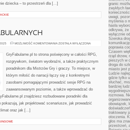
ie dziecka – to przestrzeń dla […]
granic możli
zwykłych ła
koniecznośc
RACKIE
uwagi, pozor
myślenia o mi
hasła wybor
odkrywa, że 
FABULARNYCH
wyłącznie od
Szeroka dro
komunikację
HISTORIA
 2025
MOŻLIWOŚĆ KOMENTOWANIA
ZOSTAŁA WYŁĄCZONA
GIER
poprawia co
FABULARNYCH
Czasem więk
GryFabularne.pl to strona poświęcony w całości RPG,
rząd drzew, 
pieszych w 
rozgrywkom, światom wyobraźni, a także praktycznym
droga do szk
poradnikom dla Mistrzów Gry i graczy. To miejsce, w
miasto jest 
Ludzie najlep
którym miłość do narracji łączy się z konkretnymi
gdzie tylko u
słuchać, moż
zasobami pomagającymi prowadzić sesje RPG na
bardziej lud
zaawansowanym poziomie, a także wprowadzać do
wygodniejsze
rozmowa. Nie
yFabularne.pl znajdziesz rozbudowane poradniki dla
organizowane
 pokazują, jak projektować scenariusze, jak prowadzić
obowiązek, 
doświadczeń
limat oraz jak […]
traktowany j
otoczenia. K
głos ma znac
SINGOWE
przestrzeń, 
Pojawia się 