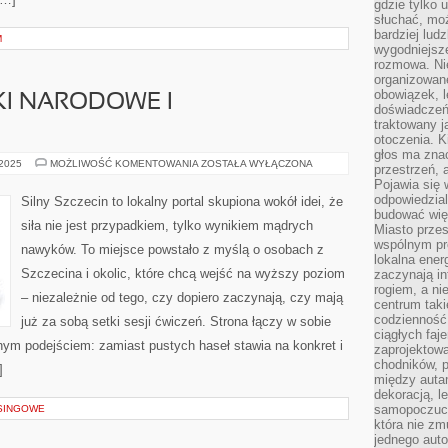
gdzie tylko u
słuchać, moż
bardziej lud
M
wygodniejsze
rozmowa. Nie
organizowane
obowiązek, 
KI NARODOWE I
doświadczeń
traktowany j
otoczenia. K
głos ma znac
STARGARD
 2025
MOŻLIWOŚĆ KOMENTOWANIA
ZOSTAŁA WYŁĄCZONA
przestrzeń, 
I
Pojawia się 
PARKI
NARODOWE
odpowiedzial
Silny Szczecin to lokalny portal skupiona wokół idei, że
I
budować wię
KRAJOBRAZOWE
siła nie jest przypadkiem, tylko wynikiem mądrych
Miasto przes
wspólnym pro
nawyków. To miejsce powstało z myślą o osobach z
lokalna ener
Szczecina i okolic, które chcą wejść na wyższy poziom
zaczynają in
rogiem, a n
– niezależnie od tego, czy dopiero zaczynają, czy mają
centrum taki
codzienność,
już za sobą setki sesji ćwiczeń. Strona łączy w sobie
ciągłych faje
nym podejściem: zamiast pustych haseł stawia na konkret i
zaprojektowa
chodników, p
]
między autami
dekoracją, l
samopoczucie
SINGOWE
która nie zm
jednego auto