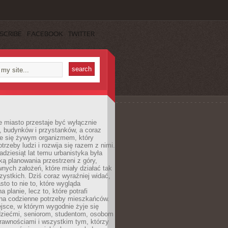
SCRIBE
FACEBOOK
TWITTER
 miasto przestaje być wyłącznie
, budynków i przystanków, a coraz
je się żywym organizmem, który
trzeby ludzi i rozwija się razem z nimi.
adziesiąt lat temu urbanistyka była
ką planowania przestrzeni z góry,
nych założeń, które miały działać tak
ystkich. Dziś coraz wyraźniej widać,
sto to nie to, które wygląda
 planie, lecz to, które potrafi
na codzienne potrzeby mieszkańców.
jsce, w którym wygodnie żyje się
dziećmi, seniorom, studentom, osobom
rawnościami i wszystkim tym, którzy