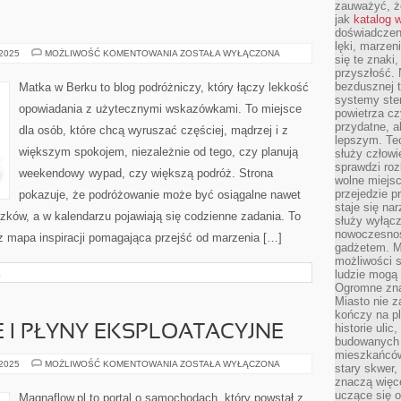
zauważyć, że
jak
katalog 
doświadczen
lęki, marzen
CHINY
 2025
MOŻLIWOŚĆ KOMENTOWANIA
ZOSTAŁA WYŁĄCZONA
się te znaki
I
przyszłość.
LIGURIA
bezdusznej t
Matka w Berku to blog podróżniczy, który łączy lekkość
systemy ster
opowiadania z użytecznymi wskazówkami. To miejsce
powietrza cz
przydatne, a
dla osób, które chcą wyruszać częściej, mądrzej i z
lepszym. Te
większym spokojem, niezależnie od tego, czy planują
służy człowie
sprawdzi roz
weekendowy wypad, czy większą podróż. Strona
wolne miejsc
przejedzie p
pokazuje, że podróżowanie może być osiągalne nawet
staje się na
ązków, a w kalendarzu pojawiają się codzienne zadania. To
służy wyłącz
nowoczesnoś
lecz mapa inspiracji pomagająca przejść od marzenia […]
gadżetem. M
możliwości s
E
ludzie mogą 
Ogromne zna
Miasto nie z
kończy na p
historie uli
E I PŁYNY EKSPLOATACYJNE
budowanych p
mieszkańców
OLEJE
 2025
MOŻLIWOŚĆ KOMENTOWANIA
ZOSTAŁA WYŁĄCZONA
stary skwer,
SILNIKOWE
znaczą więc
I
PŁYNY
uczące się o
Magnaflow.pl to portal o samochodach, który powstał z