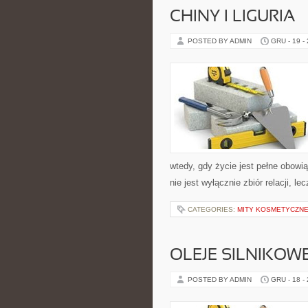
CHINY I LIGURIA
POSTED BY ADMIN
GRU - 19 -
wtedy, gdy życie jest pełne obowi
nie jest wyłącznie zbiór relacji, 
CATEGORIES:
MITY KOSMETYCZN
OLEJE SILNIKOW
POSTED BY ADMIN
GRU - 18 -