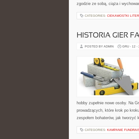
zgodzie ze sobą, ciąża i wychowan
CATEGORIES:
CIEKAWOSTKI LITE
HISTORIA GIER 
POSTED BY ADMIN
GRU - 12 -
hobby zupełnie nowe osoby. Na Gr
prowadzących, które krok po kroku
zespołem bohaterów, jak tworzyć k
CATEGORIES:
KAMPANIE FUNDRAI