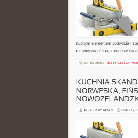
nudnym elementem podwozia i sta
responsywność oraz osobowość aut
CATEGORIES:
TESTY CZĘŚCI I NA
KUCHNIA SKAND
NORWESKA, FIŃS
NOWOZELANDZ
POSTED BY ADMIN
GRU - 17 -