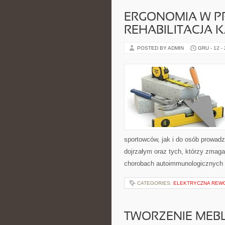
ERGONOMIA W PR
REHABILITACJA 
POSTED BY ADMIN
GRU - 12 -
sportowców, jak i do osób prowadz
dojrzałym oraz tych, którzy zmaga
chorobach autoimmunologicznych 
CATEGORIES:
ELEKTRYCZNA REW
TWORZENIE MEBLI