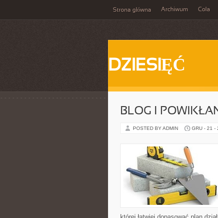
Archiwum
Cola
Strona główna
DZIESIĘĆ
BLOG I POWIKŁA
POSTED BY ADMIN
GRU - 21 -
której łatwiej dopasować plan dzia