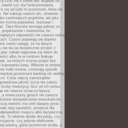
cą czuć się u siebie bez względu na
 zawód czy styl funkcjonowania.
e się od ludzi to przestrzeń, która nie
n. Nie traktuje swoich ulic, skwerów
jako zamkniętych projektów, ale jako
óre można poprawiać, testować i
ć. Taka filozofia wymaga pokory ze
, projektantów i inwestorów, bo
najlepsze odpowiedzi nie zawsze rodzą
tach. Często pojawiają się dopiero
ktoś zwróci uwagę, że na danym
 nie da się bezpiecznie przejść z
 plac zabaw nagrzewa się latem do
wości albo że w centrum brakuje
wek, na których można usiąść bez
i kupowania kawy. Właśnie te drobne
nie mało istotne, zmieniają sposób
ejskiej przestrzeni bardziej niż wielkie
cze. Coraz więcej samorządów
prawdziwa jakość życia nie zależy
 liczby inwestycji, lecz od ich sensu.
ga nie zawsze oznacza lepszą
, a nowoczesny gmach nie zawsze
dzienne doświadczenia mieszkańców.
szą wartość ma cień dawany przez
mały targ sąsiedzki, przejście dla
odpowiednim miejscu albo bezpieczna
oły. To właśnie detale decydują, czy
przyjazne, czy jedynie efektowne.
iej wiedzą, gdzie przestrzeń działa, a