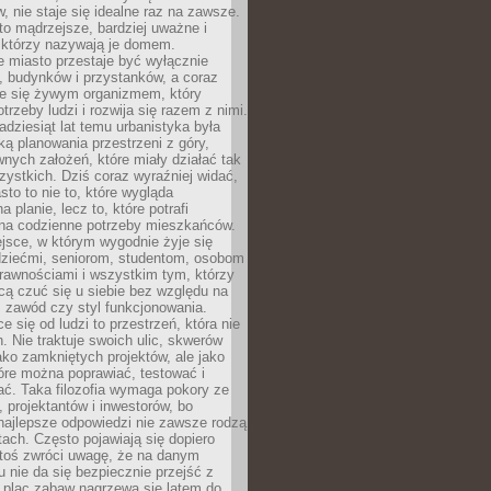
 nie staje się idealne raz na zawsze.
 to mądrzejsze, bardziej uważne i
 którzy nazywają je domem.
 miasto przestaje być wyłącznie
, budynków i przystanków, a coraz
je się żywym organizmem, który
trzeby ludzi i rozwija się razem z nimi.
adziesiąt lat temu urbanistyka była
ką planowania przestrzeni z góry,
nych założeń, które miały działać tak
ystkich. Dziś coraz wyraźniej widać,
sto to nie to, które wygląda
 planie, lecz to, które potrafi
na codzienne potrzeby mieszkańców.
jsce, w którym wygodnie żyje się
dziećmi, seniorom, studentom, osobom
rawnościami i wszystkim tym, którzy
cą czuć się u siebie bez względu na
 zawód czy styl funkcjonowania.
e się od ludzi to przestrzeń, która nie
n. Nie traktuje swoich ulic, skwerów
jako zamkniętych projektów, ale jako
óre można poprawiać, testować i
ć. Taka filozofia wymaga pokory ze
, projektantów i inwestorów, bo
najlepsze odpowiedzi nie zawsze rodzą
tach. Często pojawiają się dopiero
ktoś zwróci uwagę, że na danym
 nie da się bezpiecznie przejść z
 plac zabaw nagrzewa się latem do