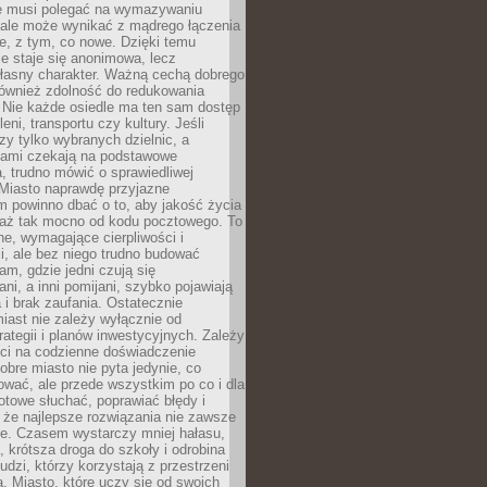
ie musi polegać na wymazywaniu
 ale może wynikać z mądrego łączenia
re, z tym, co nowe. Dzięki temu
ie staje się anonimowa, lecz
łasny charakter. Ważną cechą dobrego
również zdolność do redukowania
 Nie każde osiedle ma ten sam dostęp
leni, transportu czy kultury. Jeśli
zy tylko wybranych dzielnic, a
atami czekają na podstawowe
, trudno mówić o sprawiedliwej
 Miasto naprawdę przyjazne
 powinno dbać o to, aby jakość życia
a aż tak mocno od kodu pocztowego. To
ne, wymagające cierpliwości i
, ale bez niego trudno budować
am, gdzie jedni czują się
ani, a inni pomijani, szybko pojawiają
a i brak zaufania. Ostatecznie
iast nie zależy wyłącznie od
rategii i planów inwestycyjnych. Zależy
ści na codzienne doświadczenie
obre miasto nie pyta jedynie, co
wać, ale przede wszystkim po co i dla
otowe słuchać, poprawiać błędy i
 że najlepsze rozwiązania nie zawsze
ze. Czasem wystarczy mniej hałasu,
a, krótsza droga do szkoły i odrobina
ludzi, którzy korzystają z przestrzeni
. Miasto, które uczy się od swoich