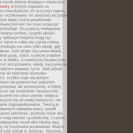
 każde dobrze działające miasto jest
wiedzy
w którym zapisane są
ia mieszkańców, ich przyzwyczajenia,
ia i oczekiwania. Im uważniej odczytuje
, tym lepiej można projektować
 Nowoczesność nie musi oznaczać
echnologii. Oczywiście inteligentne
owania ruchem, czujniki jakości
y aplikacje miejskie mogą być
le same w sobie nie czynią miasta
chnologia ma sens tylko wtedy, gdy
kowi. Jeśli dzięki niej senior łatwiej
kład jazdy, rodzic szybciej znajdzie
e w żłobku, a rowerzysta bezpieczniej
rzez skrzyżowanie, wtedy rzeczywiście
rzędziem poprawy życia. Jeśli jednak
nie do tworzenia wizerunku
ci, szybko staje się pustym
iasto nie powinno być pokazem
ystemów, ale przestrzenią, w której
czuć się swobodnie i bezpiecznie.
czenie ma także pamięć miejsca.
aczyna się od nowej inwestycji i nie
lanie zagospodarowania. Tworzą je
c, dawnych zakładów pracy, osiedli
rzez pokolenia i punktów, które dla
 mają wartość symboliczną. Czasem
 niepozorny mural albo lokalny targ
ej niż kosztowna przebudowa. Miasto
d ludzi potrafi to dostrzec. Rozumie,