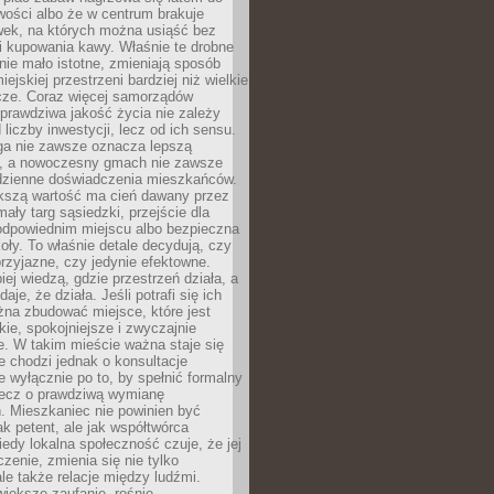
wości albo że w centrum brakuje
wek, na których można usiąść bez
i kupowania kawy. Właśnie te drobne
nie mało istotne, zmieniają sposób
ejskiej przestrzeni bardziej niż wielkie
cze. Coraz więcej samorządów
prawdziwa jakość życia nie zależy
 liczby inwestycji, lecz od ich sensu.
ga nie zawsze oznacza lepszą
, a nowoczesny gmach nie zawsze
dzienne doświadczenia mieszkańców.
szą wartość ma cień dawany przez
mały targ sąsiedzki, przejście dla
odpowiednim miejscu albo bezpieczna
oły. To właśnie detale decydują, czy
przyjazne, czy jedynie efektowne.
iej wiedzą, gdzie przestrzeń działa, a
daje, że działa. Jeśli potrafi się ich
na zbudować miejsce, które jest
zkie, spokojniejsze i zwyczajnie
. W takim mieście ważna staje się
 chodzi jednak o konsultacje
 wyłącznie po to, by spełnić formalny
lecz o prawdziwą wymianę
. Mieszkaniec nie powinien być
ak petent, ale jak współtwórca
iedy lokalna społeczność czuje, że jej
zenie, zmienia się nie tylko
ale także relacje między ludźmi.
większe zaufanie, rośnie