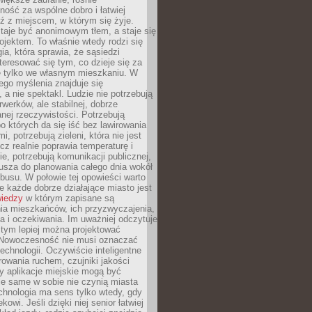
ność za wspólne dobro i łatwiej
ź z miejscem, w którym się żyje.
taje być anonimowym tłem, a staje się
jektem. To właśnie wtedy rodzi się
gia, która sprawia, że sąsiedzi
teresować się tym, co dzieje się za
ie tylko we własnym mieszkaniu. W
ego myślenia znajduje się
 a nie spektakl. Ludzie nie potrzebują
rwerków, ale stabilnej, dobrze
nej rzeczywistości. Potrzebują
o których da się iść bez lawirowania
, potrzebują zieleni, która nie jest
ecz realnie poprawia temperaturę i
, potrzebują komunikacji publicznej,
usza do planowania całego dnia wokół
busu. W połowie tej opowieści warto
 każde dobrze działające miasto jest
wiedzy
w którym zapisane są
ia mieszkańców, ich przyzwyczajenia,
ia i oczekiwania. Im uważniej odczytuje
, tym lepiej można projektować
 Nowoczesność nie musi oznaczać
echnologii. Oczywiście inteligentne
owania ruchem, czujniki jakości
y aplikacje miejskie mogą być
le same w sobie nie czynią miasta
chnologia ma sens tylko wtedy, gdy
kowi. Jeśli dzięki niej senior łatwiej