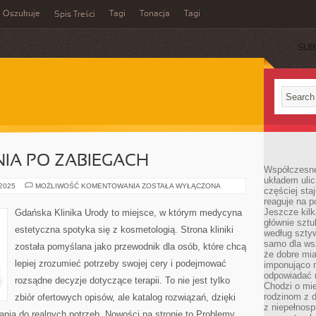
Oszukuje
Tagi
Tonacja
Tagi
Spis Treści
SUB
NIA PO ZABIEGACH
Współczesne
układem ulic
BLOG
 2025
MOŻLIWOŚĆ KOMENTOWANIA
ZOSTAŁA WYŁĄCZONA
częściej sta
I
reaguje na po
POWIKŁANIA
PO
Jeszcze kilk
Gdańska Klinika Urody to miejsce, w którym medycyna
ZABIEGACH
głównie sztu
estetyczna spotyka się z kosmetologią. Strona kliniki
według sztyw
samo dla wsz
została pomyślana jako przewodnik dla osób, które chcą
że dobre mia
lepiej zrozumieć potrzeby swojej cery i podejmować
imponująco na
odpowiadać 
rozsądne decyzje dotyczące terapii. To nie jest tylko
Chodzi o mie
rodzinom z 
zbiór ofertowych opisów, ale katalog rozwiązań, dzięki
z niepełnosp
łania do realnych potrzeb. Nowości na stronie to Problemy