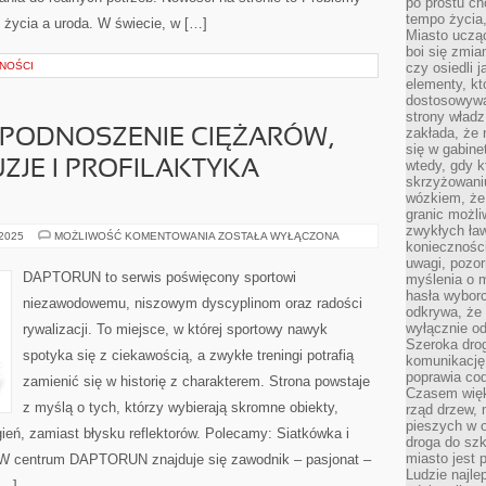
po prostu ch
tempo życia,
l życia a uroda. W świecie, w […]
Miasto ucząc
boi się zmia
LNOŚCI
czy osiedli 
elementy, kt
dostosowywa
strony władz
zakłada, że 
(PODNOSZENIE CIĘŻARÓW,
się w gabine
wtedy, gdy 
UZJE I PROFILAKTYKA
skrzyżowaniu
wózkiem, że
granic możli
zwykłych ła
SPORTY
 2025
MOŻLIWOŚĆ KOMENTOWANIA
ZOSTAŁA WYŁĄCZONA
koniecznośc
SIŁOWE
(PODNOSZENIE
uwagi, pozor
CIĘŻARÓW,
DAPTORUN to serwis poświęcony sportowi
myślenia o mi
TRÓJBÓJ)
hasła wybor
I
niezawodowemu, niszowym dyscyplinom oraz radości
KONTUZJE
odkrywa, że 
I
wyłącznie od
rywalizacji. To miejsce, w której sportowy nawyk
PROFILAKTYKA
ZDROWOTNA
Szeroka dro
spotyka się z ciekawością, a zwykłe treningi potrafią
komunikację
poprawia co
zamienić się w historię z charakterem. Strona powstaje
Czasem więk
z myślą o tych, którzy wybierają skromne obiekty,
rząd drzew, 
pieszych w 
gień, zamiast błysku reflektorów. Polecamy: Siatkówka i
droga do szk
miasto jest 
. W centrum DAPTORUN znajduje się zawodnik – pasjonat –
Ludzie najlep
[…]