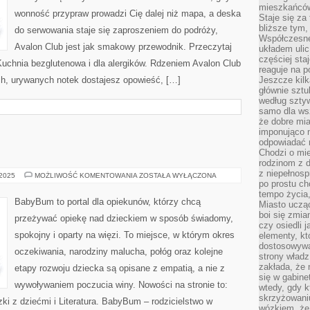
mieszkańców,
wonność przypraw prowadzi Cię dalej niż mapa, a deska
Staje się za
bliższe tym,
do serwowania staje się zaproszeniem do podróży,
Współczesne
Avalon Club jest jak smakowy przewodnik. Przeczytaj
układem ulic
częściej sta
Kuchnia bezglutenowa i dla alergików. Rdzeniem Avalon Club
reaguje na po
ch, urywanych notek dostajesz opowieść, […]
Jeszcze kilk
głównie sztu
według sztyw
samo dla wsz
że dobre mia
imponująco na
odpowiadać 
Chodzi o mie
rodzinom z 
z niepełnosp
SEKSUOLOGIA
 2025
MOŻLIWOŚĆ KOMENTOWANIA
ZOSTAŁA WYŁĄCZONA
po prostu ch
tempo życia,
BabyBum to portal dla opiekunów, którzy chcą
Miasto ucząc
boi się zmia
przeżywać opiekę nad dzieckiem w sposób świadomy,
czy osiedli 
spokojny i oparty na więzi. To miejsce, w którym okres
elementy, kt
dostosowywa
oczekiwania, narodziny malucha, połóg oraz kolejne
strony władz
zakłada, że 
etapy rozwoju dziecka są opisane z empatią, a nie z
się w gabine
wywoływaniem poczucia winy. Nowości na stronie to:
wtedy, gdy 
skrzyżowaniu
ki z dziećmi i Literatura. BabyBum – rodzicielstwo w
wózkiem, że