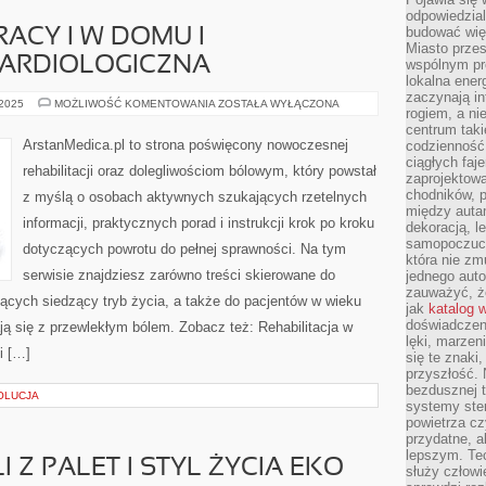
odpowiedzial
budować wię
ACY I W DOMU I
Miasto przes
KARDIOLOGICZNA
wspólnym pro
lokalna ener
zaczynają in
ERGONOMIA
 2025
MOŻLIWOŚĆ KOMENTOWANIA
ZOSTAŁA WYŁĄCZONA
rogiem, a n
W
PRACY
centrum taki
I
ArstanMedica.pl to strona poświęcony nowoczesnej
codzienność,
W
ciągłych faje
DOMU
rehabilitacji oraz dolegliwościom bólowym, który powstał
I
zaprojektowa
REHABILITACJA
chodników, p
z myślą o osobach aktywnych szukających rzetelnych
KARDIOLOGICZNA
między autami
informacji, praktycznych porad i instrukcji krok po kroku
dekoracją, l
samopoczucie
dotyczących powrotu do pełnej sprawności. Na tym
która nie zm
serwisie znajdziesz zarówno treści skierowane do
jednego auto
zauważyć, że
ących siedzący tryb życia, a także do pacjentów w wieku
jak
katalog 
doświadczen
ją się z przewlekłym bólem. Zobacz też: Rehabilitacja w
lęki, marzen
i […]
się te znaki
przyszłość.
bezdusznej t
OLUCJA
systemy ster
powietrza cz
przydatne, a
lepszym. Te
 Z PALET I STYL ŻYCIA EKO
służy człowie