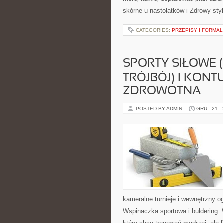
skórne u nastolatków i Zdrowy sty
CATEGORIES:
PRZEPISY I FORMA
SPORTY SIŁOWE 
TRÓJBÓJ) I KONT
ZDROWOTNA
POSTED BY ADMIN
GRU - 21 -
kameralne turnieje i wewnętrzny o
Wspinaczka sportowa i buldering
który chce trenować mądrzej, ale 