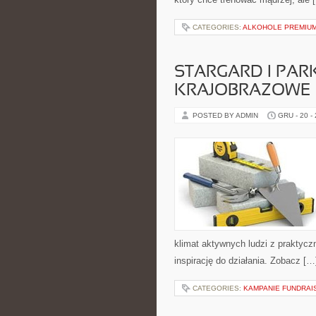
CATEGORIES:
ALKOHOLE PREMIU
STARGARD I PAR
KRAJOBRAZOWE
POSTED BY ADMIN
GRU - 20 -
klimat aktywnych ludzi z praktycz
inspirację do działania. Zobacz […
CATEGORIES:
KAMPANIE FUNDRAI