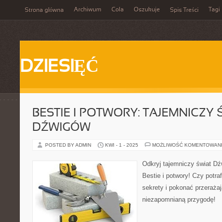
Archiwum
Cola
Oszukuje
Tagi
Strona główna
Spis Treści
DZIESIĘĆ
BESTIE I POTWORY: TAJEMNICZY 
DŹWIGÓW
POSTED BY ADMIN
KWI - 1 - 2025
MOŻLIWOŚĆ KOMENTOWAN
Odkryj tajemniczy świat D
Bestie i potwory! Czy potra
sekrety i pokonać przerażaj
niezapomnianą przygodę!