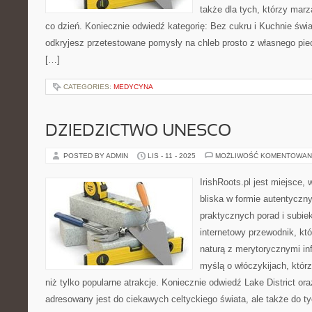
także dla tych, którzy marz
co dzień. Koniecznie odwiedź kategorię: Bez cukru i Kuchnie św
odkryjesz przetestowane pomysły na chleb prosto z własnego pieca,
[…]
CATEGORIES:
MEDYCYNA
DZIEDZICTWO UNESCO
POSTED BY ADMIN
LIS - 11 - 2025
MOŻLIWOŚĆ KOMENTOWAN
IrishRoots.pl jest miejsce, 
bliska w formie autentyczny
praktycznych porad i subie
internetowy przewodnik, któ
naturą z merytorycznymi in
myślą o włóczykijach, któr
niż tylko popularne atrakcje. Koniecznie odwiedź Lake District or
adresowany jest do ciekawych celtyckiego świata, ale także do ty