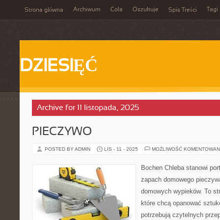
Archiwum
Cola
Oszukuje
Tagi
Strona główna
Spis Treści
DZIESIĘĆ
Archive for 11 listopada, 2025
PIECZYWO
POSTED BY ADMIN
LIS - 11 - 2025
MOŻLIWOŚĆ KOMENTOWAN
Bochen Chleba stanowi por
zapach domowego pieczywa 
domowych wypieków. To str
które chcą opanować sztukę
potrzebują czytelnych przep