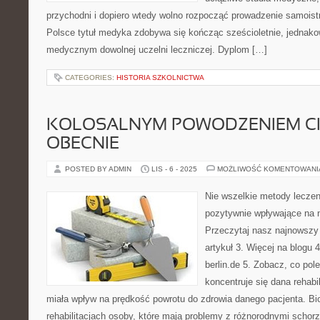
przychodni i dopiero wtedy wolno rozpocząć prowadzenie samoistn
Polsce tytuł medyka zdobywa się kończąc sześcioletnie, jednako
medycznym dowolnej uczelni leczniczej. Dyplom […]
CATEGORIES:
HISTORIA SZKOLNICTWA
KOLOSALNYM POWODZENIEM CIE
OBECNIE
POSTED BY ADMIN
LIS - 6 - 2025
MOŻLIWOŚĆ KOMENTOWAN
Nie wszelkie metody leczen
pozytywnie wpływające na 
Przeczytaj nasz najnowszy 
artykuł 3. Więcej na blogu 4
berlin.de 5. Zobacz, co po
koncentruje się dana rehabi
miała wpływ na prędkość powrotu do zdrowia danego pacjenta. Bio
rehabilitacjach osoby, które mają problemy z różnorodnymi schorz