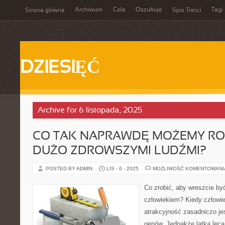
Archiwum
Cola
Oszukuje
Tagi
Strona główna
Spis Treści
DZIESIĘĆ
Archive for 6 listopada, 2025
CO TAK NAPRAWDĘ MOŻEMY ROB
DUŻO ZDROWSZYMI LUDŹMI?
POSTED BY ADMIN
LIS - 6 - 2025
MOŻLIWOŚĆ KOMENTOWAN
Co zrobić, aby wreszcie b
człowiekiem? Kiedy człowiek
atrakcyjność zasadniczo je
genów. Jednakże latka lec