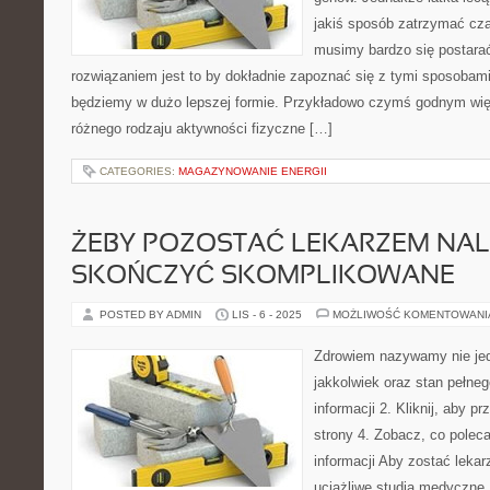
jakiś sposób zatrzymać cz
musimy bardzo się postara
rozwiązaniem jest to by dokładnie zapoznać się z tymi sposobami
będziemy w dużo lepszej formie. Przykładowo czymś godnym wię
różnego rodzaju aktywności fizyczne […]
CATEGORIES:
MAGAZYNOWANIE ENERGII
ŻEBY POZOSTAĆ LEKARZEM NAL
SKOŃCZYĆ SKOMPLIKOWANE
POSTED BY ADMIN
LIS - 6 - 2025
MOŻLIWOŚĆ KOMENTOWAN
Zdrowiem nazywamy nie jed
jakkolwiek oraz stan pełne
informacji 2. Kliknij, aby p
strony 4. Zobacz, co polec
informacji Aby zostać lek
uciążliwe studia medyczne,