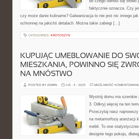
do czego odnosi się słowo g
faktycznie oznacza. Czy je
czy może danie kulinarne? Galwanizacja to nie jest nic innego ja
ochronnej na jakichś detalach. Można takie zabiegi […]
CATEGORIES:
KROTOSZYN
KUPUJĄC UMEBLOWANIE DO SW
MIESZKANIA, POWINNO SIĘ ZW
NA MNÓSTWO
POSTED BY ADMIN
LIS - 3 - 2025
MOŻLIWOŚĆ KOMENTOWAN
Wystrój domu ma szerokie z
3. Odkryj więcej na ten tem
Przeczytaj nasz najnowszy
na metamorfozę aranżacji k
mebli. To one statystyczni
designie tego pokoju, dlateg