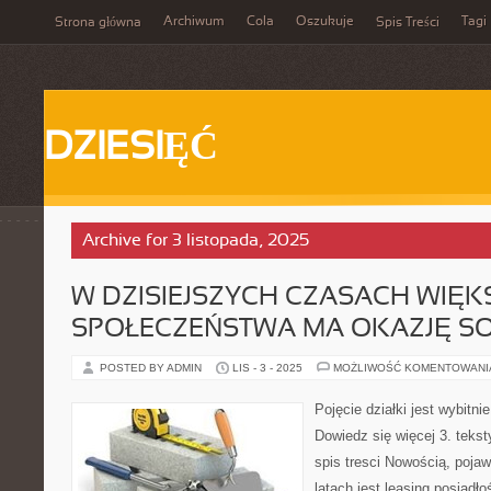
Archiwum
Cola
Oszukuje
Tagi
Strona główna
Spis Treści
DZIESIĘĆ
Archive for 3 listopada, 2025
W DZISIEJSZYCH CZASACH WIĘ
SPOŁECZEŃSTWA MA OKAZJĘ SO
POSTED BY ADMIN
LIS - 3 - 2025
MOŻLIWOŚĆ KOMENTOWAN
Pojęcie działki jest wybitn
Dowiedz się więcej 3. tekst
spis tresci Nowością, pojaw
latach jest leasing posiadł