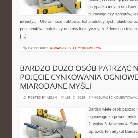
przypadku innych środków 
biurowego czy sprzętów, je
inwestycji. Oferta może traktować hal produkcyjnych, obiektów 
pensjonatów i hoteli czy centrów logistycznych. Z leasingu taki
[…]
CATEGORIES:
PORADNIKI DLA UŻYTKOWNIKÓW
BARDZO DUŻO OSÓB PATRZĄC 
POJĘCIE CYNKOWANIA OGNIOW
MIARODAJNE MYŚLI
POSTED BY ADMIN
LIS - 3 - 2025
MOŻLIWOŚĆ KOMENTOWAN
Bardzo wiele osób patrząc
ogniowego za pewne myśli 1
2. wpisy 3. felietony 4. Spr
Sprawdź ten artykuł Bardzo