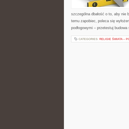
szczególna dbałość o to, aby nie b
temu zapobiec, poleca się wyłoże
podłogowymi – przetestuj budowa 
CATEGORIES:
RELIGIE ŚWIATA – 