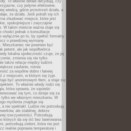
oły. To właśnie detale decydują, czy
przyjazne, czy jedynie efektowne.
iej wiedzą, gdzie przestrzeń działa, a
daje, że działa. Jeśli potrafi się ich
na zbudować miejsce, które jest
zkie, spokojniejsze i zwyczajnie
. W takim mieście ważna staje się
 chodzi jednak o konsultacje
 wyłącznie po to, by spełnić formalny
lecz o prawdziwą wymianę
. Mieszkaniec nie powinien być
ak petent, ale jak współtwórca
iedy lokalna społeczność czuje, że jej
zenie, zmienia się nie tylko
ale także relacje między ludźmi.
większe zaufanie, rośnie
ność za wspólne dobro i łatwiej
ź z miejscem, w którym się żyje.
taje być anonimowym tłem, a staje się
jektem. To właśnie wtedy rodzi się
gia, która sprawia, że sąsiedzi
teresować się tym, co dzieje się za
ie tylko we własnym mieszkaniu. W
ego myślenia znajduje się
 a nie spektakl. Ludzie nie potrzebują
rwerków, ale stabilnej, dobrze
nej rzeczywistości. Potrzebują
o których da się iść bez lawirowania
, potrzebują zieleni, która nie jest
ecz realnie poprawia temperaturę i