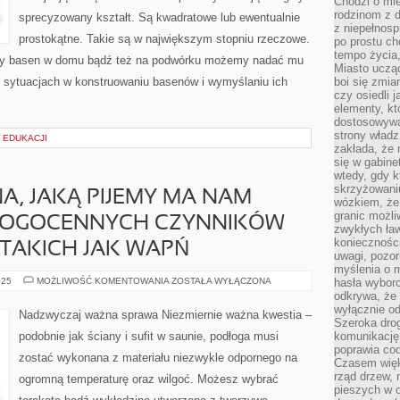
Chodzi o mie
rodzinom z 
sprecyzowany kształt. Są kwadratowe lub ewentualnie
z niepełnosp
prostokątne. Takie są w największym stopniu rzeczowe.
po prostu ch
tempo życia,
sny basen w domu bądź też na podwórku możemy nadać mu
Miasto ucząc
 sytuacjach w konstruowaniu basenów i wymyślaniu ich
boi się zmia
czy osiedli 
elementy, kt
dostosowywa
strony władz
W EDUKACJI
zakłada, że 
się w gabine
wtedy, gdy 
skrzyżowaniu
, JAKĄ PIJEMY MA NAM
wózkiem, że
granic możli
ROGOCENNYCH CZYNNIKÓW
zwykłych ła
koniecznośc
TAKICH JAK WAPŃ
uwagi, pozor
myślenia o mi
WODA
025
MOŻLIWOŚĆ KOMENTOWANIA
ZOSTAŁA WYŁĄCZONA
hasła wybor
MINERALNA,
odkrywa, że 
JAKĄ
wyłącznie od
PIJEMY
Nadzwyczaj ważna sprawa Niezmiernie ważna kwestia –
MA
Szeroka dro
NAM
podobnie jak ściany i sufit w saunie, podłoga musi
komunikację
DOSTARCZYĆ
poprawia co
DROGOCENNYCH
zostać wykonana z materiału niezwykle odpornego na
CZYNNIKÓW
Czasem więk
KALORYCZNYCH
rząd drzew, 
ogromną temperaturę oraz wilgoć. Możesz wybrać
TAKICH
JAK
pieszych w 
WAPŃ