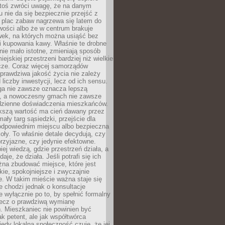
ktoś zwróci uwagę, że na danym
 nie da się bezpiecznie przejść z
 plac zabaw nagrzewa się latem do
wości albo że w centrum brakuje
wek, na których można usiąść bez
i kupowania kawy. Właśnie te drobne
nie mało istotne, zmieniają sposób
ejskiej przestrzeni bardziej niż wielkie
cze. Coraz więcej samorządów
prawdziwa jakość życia nie zależy
 liczby inwestycji, lecz od ich sensu.
ga nie zawsze oznacza lepszą
, a nowoczesny gmach nie zawsze
dzienne doświadczenia mieszkańców.
szą wartość ma cień dawany przez
mały targ sąsiedzki, przejście dla
odpowiednim miejscu albo bezpieczna
oły. To właśnie detale decydują, czy
przyjazne, czy jedynie efektowne.
iej wiedzą, gdzie przestrzeń działa, a
daje, że działa. Jeśli potrafi się ich
na zbudować miejsce, które jest
zkie, spokojniejsze i zwyczajnie
. W takim mieście ważna staje się
 chodzi jednak o konsultacje
 wyłącznie po to, by spełnić formalny
lecz o prawdziwą wymianę
. Mieszkaniec nie powinien być
ak petent, ale jak współtwórca
iedy lokalna społeczność czuje, że jej