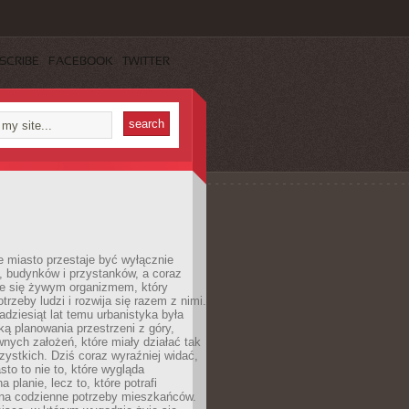
SCRIBE
FACEBOOK
TWITTER
 miasto przestaje być wyłącznie
, budynków i przystanków, a coraz
je się żywym organizmem, który
trzeby ludzi i rozwija się razem z nimi.
adziesiąt lat temu urbanistyka była
ką planowania przestrzeni z góry,
nych założeń, które miały działać tak
ystkich. Dziś coraz wyraźniej widać,
sto to nie to, które wygląda
 planie, lecz to, które potrafi
na codzienne potrzeby mieszkańców.