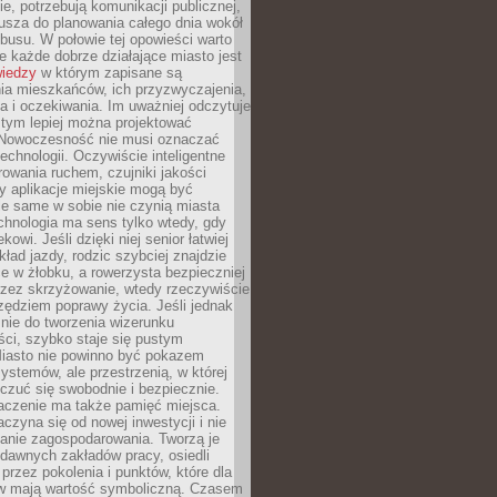
, potrzebują komunikacji publicznej,
usza do planowania całego dnia wokół
busu. W połowie tej opowieści warto
 każde dobrze działające miasto jest
wiedzy
w którym zapisane są
ia mieszkańców, ich przyzwyczajenia,
ia i oczekiwania. Im uważniej odczytuje
, tym lepiej można projektować
 Nowoczesność nie musi oznaczać
echnologii. Oczywiście inteligentne
owania ruchem, czujniki jakości
y aplikacje miejskie mogą być
le same w sobie nie czynią miasta
chnologia ma sens tylko wtedy, gdy
kowi. Jeśli dzięki niej senior łatwiej
kład jazdy, rodzic szybciej znajdzie
e w żłobku, a rowerzysta bezpieczniej
rzez skrzyżowanie, wtedy rzeczywiście
rzędziem poprawy życia. Jeśli jednak
nie do tworzenia wizerunku
ci, szybko staje się pustym
iasto nie powinno być pokazem
ystemów, ale przestrzenią, w której
czuć się swobodnie i bezpiecznie.
czenie ma także pamięć miejsca.
aczyna się od nowej inwestycji i nie
lanie zagospodarowania. Tworzą je
c, dawnych zakładów pracy, osiedli
rzez pokolenia i punktów, które dla
 mają wartość symboliczną. Czasem