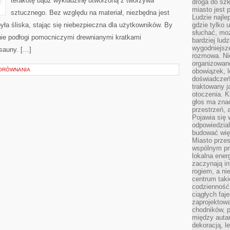
terakotę bądź wykładzinę utworzoną z tworzywa
droga do szk
miasto jest 
sztucznego. Bez względu na materiał, niezbędna jest
Ludzie najlep
yła śliska, stając się niebezpieczna dla użytkowników. By
gdzie tylko u
słuchać, moż
nie podłogi pomocniczymi drewnianymi kratkami
bardziej lud
wygodniejsze
sauny. […]
rozmowa. Nie
organizowane
PORÓWNANIA
obowiązek, 
doświadczeń
traktowany j
otoczenia. K
głos ma znac
przestrzeń, 
Pojawia się 
odpowiedzial
budować wię
Miasto przes
wspólnym pro
lokalna ener
zaczynają in
rogiem, a n
centrum taki
codzienność,
ciągłych faje
zaprojektowa
chodników, p
między autami
dekoracją, l