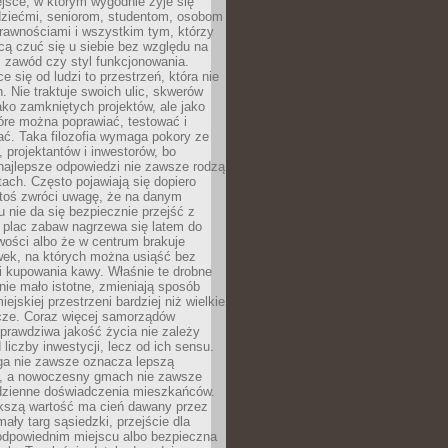
jsce, w którym wygodnie żyje się
dziećmi, seniorom, studentom, osobom
rawnościami i wszystkim tym, którzy
cą czuć się u siebie bez względu na
 zawód czy styl funkcjonowania.
e się od ludzi to przestrzeń, która nie
n. Nie traktuje swoich ulic, skwerów
jako zamkniętych projektów, ale jako
óre można poprawiać, testować i
ć. Taka filozofia wymaga pokory ze
, projektantów i inwestorów, bo
najlepsze odpowiedzi nie zawsze rodzą
tach. Często pojawiają się dopiero
ktoś zwróci uwagę, że na danym
 nie da się bezpiecznie przejść z
 plac zabaw nagrzewa się latem do
wości albo że w centrum brakuje
wek, na których można usiąść bez
i kupowania kawy. Właśnie te drobne
nie mało istotne, zmieniają sposób
ejskiej przestrzeni bardziej niż wielkie
cze. Coraz więcej samorządów
prawdziwa jakość życia nie zależy
 liczby inwestycji, lecz od ich sensu.
ga nie zawsze oznacza lepszą
, a nowoczesny gmach nie zawsze
dzienne doświadczenia mieszkańców.
szą wartość ma cień dawany przez
mały targ sąsiedzki, przejście dla
odpowiednim miejscu albo bezpieczna