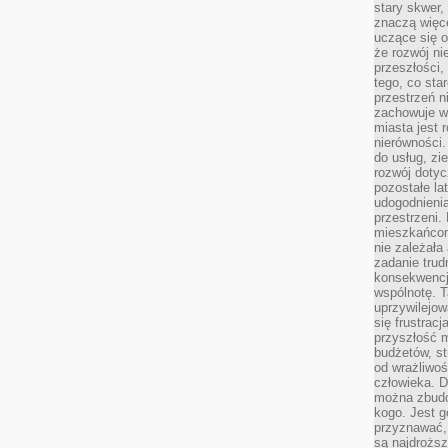
stary skwer,
znaczą więc
uczące się o
że rozwój n
przeszłości,
tego, co sta
przestrzeń n
zachowuje w
miasta jest 
nierówności.
do usług, zie
rozwój dotyc
pozostałe l
udogodnienia
przestrzeni.
mieszkańcom
nie zależał
zadanie trud
konsekwencji
wspólnotę. T
uprzywilejow
się frustracj
przyszłość m
budżetów, st
od wrażliwo
człowieka. D
można zbudo
kogo. Jest g
przyznawać,
są najdrożs