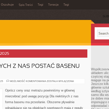
Oszukuje
Tagi
Tonacja
Tagi
Spis Treści
SUB
, 2025
YCH Z NAS POSTAĆ BASENU
Współczesne
układem ulic
częściej sta
reaguje na po
DLA
025
MOŻLIWOŚĆ KOMENTOWANIA
ZOSTAŁA WYŁĄCZONA
Jeszcze kilk
CO
NIEKTÓRYCH
głównie sztu
Z
Oprócz ceny oraz metrażu powinniśmy w głównej
według sztyw
NAS
POSTAĆ
samo dla wsz
mierzebrać pod uwagę pozycję Dla niektórych z nas
BASENU
że dobre mia
MA
forma basenu ma przesłanie. Obszerne pływalnie
imponująco na
ZNACZENIE
odpowiadać 
odnajdujące się na obiektach sportowych mają z reguły