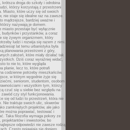
a, krótsza droga do szkoły i odrobina
ludzi, którzy korzystają z przestrzeni
. Miasto, które uczy się od swoich
 nie staje się idealne raz na zawsze.
 to mądrzejsze, bardziej uważne i
 którzy nazywają je domem.
 miasto przestaje być wyłącznie
, budynków i przystanków, a coraz
je się żywym organizmem, który
trzeby ludzi i rozwija się razem z nimi.
adziesiąt lat temu urbanistyka była
ką planowania przestrzeni z góry,
nych założeń, które miały działać tak
ystkich. Dziś coraz wyraźniej widać,
sto to nie to, które wygląda
 planie, lecz to, które potrafi
na codzienne potrzeby mieszkańców.
jsce, w którym wygodnie żyje się
dziećmi, seniorom, studentom, osobom
rawnościami i wszystkim tym, którzy
cą czuć się u siebie bez względu na
 zawód czy styl funkcjonowania.
e się od ludzi to przestrzeń, która nie
n. Nie traktuje swoich ulic, skwerów
jako zamkniętych projektów, ale jako
óre można poprawiać, testować i
ć. Taka filozofia wymaga pokory ze
, projektantów i inwestorów, bo
najlepsze odpowiedzi nie zawsze rodzą
tach. Często pojawiają się dopiero