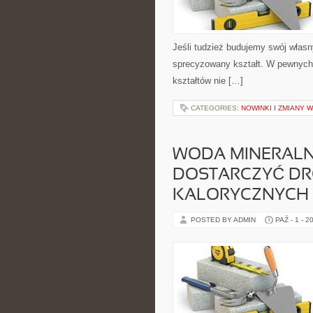
Jeśli tudzież budujemy swój wła
sprecyzowany kształt. W pewnych
kształtów nie […]
CATEGORIES:
NOWINKI I ZMIANY 
WODA MINERALNA
DOSTARCZYĆ D
KALORYCZNYCH 
POSTED BY ADMIN
PAŹ - 1 - 2