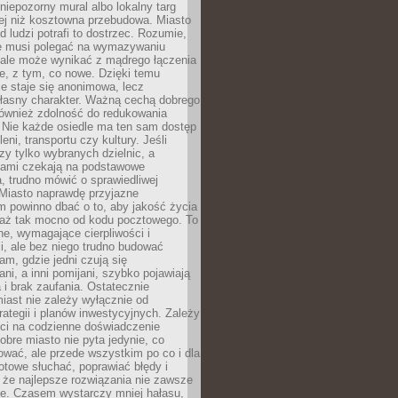
 niepozorny mural albo lokalny targ
ej niż kosztowna przebudowa. Miasto
d ludzi potrafi to dostrzec. Rozumie,
ie musi polegać na wymazywaniu
 ale może wynikać z mądrego łączenia
re, z tym, co nowe. Dzięki temu
ie staje się anonimowa, lecz
łasny charakter. Ważną cechą dobrego
również zdolność do redukowania
 Nie każde osiedle ma ten sam dostęp
leni, transportu czy kultury. Jeśli
zy tylko wybranych dzielnic, a
atami czekają na podstawowe
, trudno mówić o sprawiedliwej
 Miasto naprawdę przyjazne
 powinno dbać o to, aby jakość życia
a aż tak mocno od kodu pocztowego. To
ne, wymagające cierpliwości i
, ale bez niego trudno budować
am, gdzie jedni czują się
ani, a inni pomijani, szybko pojawiają
a i brak zaufania. Ostatecznie
iast nie zależy wyłącznie od
rategii i planów inwestycyjnych. Zależy
ści na codzienne doświadczenie
obre miasto nie pyta jedynie, co
wać, ale przede wszystkim po co i dla
otowe słuchać, poprawiać błędy i
 że najlepsze rozwiązania nie zawsze
ze. Czasem wystarczy mniej hałasu,