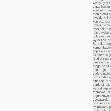
wtedy, gdy 
skrzyżowaniu
wózkiem, że
granic możli
zwykłych ła
koniecznośc
uwagi, pozor
myślenia o mi
hasła wybor
odkrywa, że 
wyłącznie od
Szeroka dro
komunikację
poprawia co
Czasem więk
rząd drzew, 
pieszych w 
droga do szk
miasto jest 
Ludzie najlep
gdzie tylko u
słuchać, moż
bardziej lud
wygodniejsze
rozmowa. Nie
organizowane
obowiązek, 
doświadczeń
traktowany j
otoczenia. K