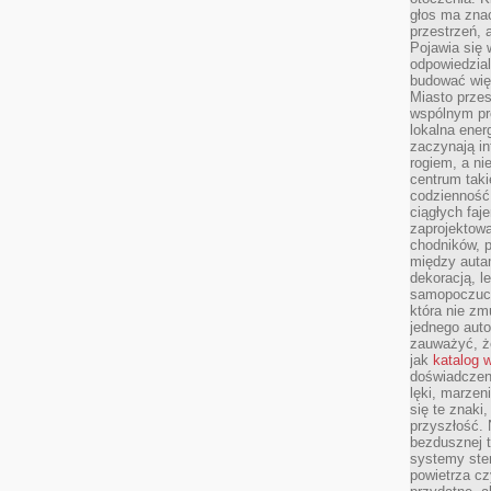
głos ma znac
przestrzeń, 
Pojawia się 
odpowiedzial
budować wię
Miasto przes
wspólnym pro
lokalna ener
zaczynają in
rogiem, a n
centrum taki
codzienność,
ciągłych faje
zaprojektowa
chodników, p
między autami
dekoracją, l
samopoczucie
która nie zm
jednego auto
zauważyć, że
jak
katalog 
doświadczen
lęki, marzen
się te znaki
przyszłość.
bezdusznej t
systemy ster
powietrza cz