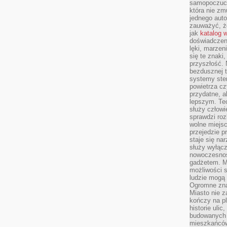
samopoczucie
która nie zm
jednego auto
zauważyć, że
jak
katalog 
doświadczen
lęki, marzen
się te znaki
przyszłość.
bezdusznej t
systemy ster
powietrza cz
przydatne, a
lepszym. Te
służy człowie
sprawdzi roz
wolne miejsc
przejedzie p
staje się na
służy wyłącz
nowoczesnoś
gadżetem. M
możliwości s
ludzie mogą 
Ogromne zna
Miasto nie z
kończy na p
historie uli
budowanych p
mieszkańców