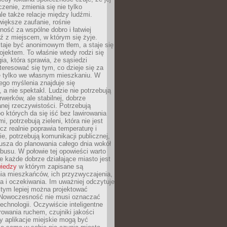
zenie, zmienia się nie tylko
ale także relacje między ludźmi.
większe zaufanie, rośnie
ność za wspólne dobro i łatwiej
ź z miejscem, w którym się żyje.
taje być anonimowym tłem, a staje się
jektem. To właśnie wtedy rodzi się
gia, która sprawia, że sąsiedzi
teresować się tym, co dzieje się za
ie tylko we własnym mieszkaniu. W
ego myślenia znajduje się
 a nie spektakl. Ludzie nie potrzebują
rwerków, ale stabilnej, dobrze
nej rzeczywistości. Potrzebują
o których da się iść bez lawirowania
, potrzebują zieleni, która nie jest
ecz realnie poprawia temperaturę i
, potrzebują komunikacji publicznej,
usza do planowania całego dnia wokół
busu. W połowie tej opowieści warto
 każde dobrze działające miasto jest
wiedzy
w którym zapisane są
ia mieszkańców, ich przyzwyczajenia,
ia i oczekiwania. Im uważniej odczytuje
, tym lepiej można projektować
 Nowoczesność nie musi oznaczać
echnologii. Oczywiście inteligentne
owania ruchem, czujniki jakości
y aplikacje miejskie mogą być