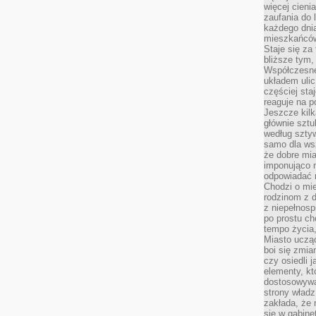
więcej cieni
zaufania do 
każdego dnia
mieszkańców,
Staje się za
bliższe tym,
Współczesne
układem ulic
częściej sta
reaguje na po
Jeszcze kilk
głównie sztu
według sztyw
samo dla wsz
że dobre mia
imponująco na
odpowiadać 
Chodzi o mie
rodzinom z 
z niepełnosp
po prostu ch
tempo życia,
Miasto ucząc
boi się zmia
czy osiedli 
elementy, kt
dostosowywa
strony władz
zakłada, że 
się w gabine