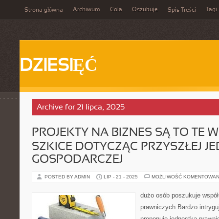
Archiwum
Cola
Oszukuje
Tagi
Strona główna
Spis Treści
DZIESIĘĆ
Archive for 21 lipca, 2025
PROJEKTY NA BIZNES SĄ TO TE 
SZKICE DOTYCZĄC PRZYSZŁEJ J
GOSPODARCZEJ
POSTED BY ADMIN
LIP - 21 - 2025
MOŻLIWOŚĆ KOMENTOWAN
dużo osób poszukuje współ
prawniczych Bardzo intrygu
proponuje jednostka prawnic