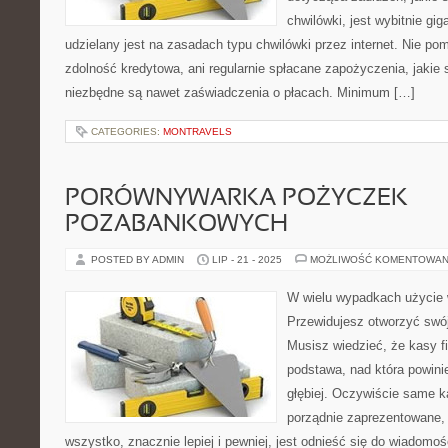
chwilówki, jest wybitnie gi
udzielany jest na zasadach typu chwilówki przez internet. Nie po
zdolność kredytowa, ani regularnie spłacane zapożyczenia, jakie 
niezbędne są nawet zaświadczenia o płacach. Minimum […]
CATEGORIES:
MONTRAVELS
PORÓWNYWARKA POŻYCZEK
POZABANKOWYCH
POSTED BY ADMIN
LIP - 21 - 2025
MOŻLIWOŚĆ KOMENTOWAN
W wielu wypadkach użycie 
Przewidujesz otworzyć swó
Musisz wiedzieć, że kasy fi
podstawa, nad która powin
głębiej. Oczywiście same k
porządnie zaprezentowane,
wszystko, znacznie lepiej i pewniej, jest odnieść się do wiadomoś