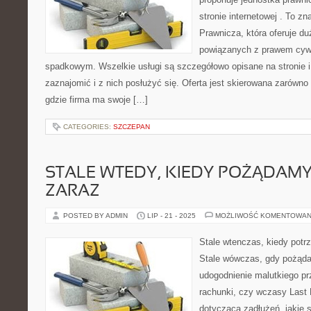
stronie internetowej . To z
Prawnicza, która oferuje d
powiązanych z prawem cywi
spadkowym. Wszelkie usługi są szczegółowo opisane na stronie i
zaznajomić i z nich posłużyć się. Oferta jest skierowana zarówn
gdzie firma ma swoje […]
CATEGORIES:
SZCZEPAN
STALE WTEDY, KIEDY POŻĄDAM
ZARAZ
POSTED BY ADMIN
LIP - 21 - 2025
MOŻLIWOŚĆ KOMENTOWAN
Stale wtenczas, kiedy potr
Stale wówczas, gdy pożąda
udogodnienie malutkiego pr
rachunki, czy wczasy Last 
dotycząca zadłużeń, jakie