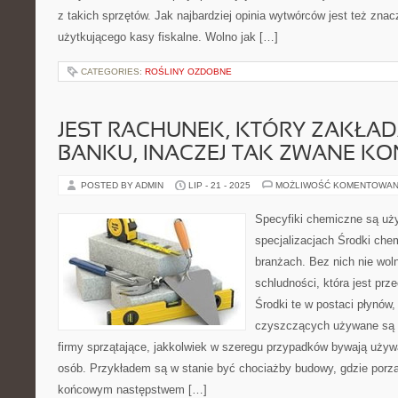
z takich sprzętów. Jak najbardziej opinia wytwórców jest też zn
użytkującego kasy fiskalne. Wolno jak […]
CATEGORIES:
ROŚLINY OZDOBNE
JEST RACHUNEK, KTÓRY ZAKŁA
BANKU, INACZEJ TAK ZWANE KO
POSTED BY ADMIN
LIP - 21 - 2025
MOŻLIWOŚĆ KOMENTOWAN
Specyfiki chemiczne są uż
specjalizacjach Środki ch
branżach. Bez nich nie wol
schludności, która jest prze
Środki te w postaci płynów
czyszczących używane są ni
firmy sprzątające, jakkolwiek w szeregu przypadków bywają używ
osób. Przykładem są w stanie być chociażby budowy, gdzie porzą
końcowym następstwem […]