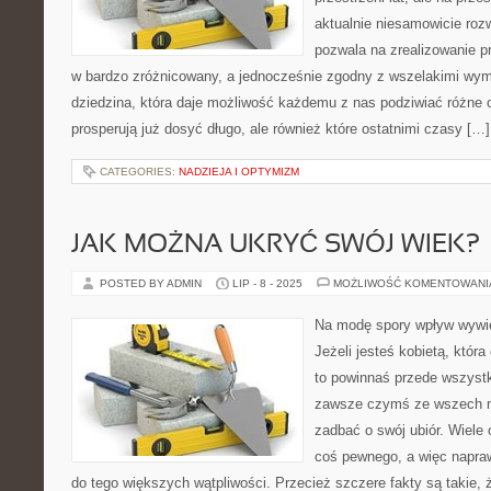
aktualnie niesamowicie rozw
pozwala na zrealizowanie p
w bardzo zróżnicowany, a jednocześnie zgodny z wszelakimi wym
dziedzina, która daje możliwość każdemu z nas podziwiać różne o
prosperują już dosyć długo, ale również które ostatnimi czasy […]
CATEGORIES:
NADZIEJA I OPTYMIZM
JAK MOŻNA UKRYĆ SWÓJ WIEK?
POSTED BY ADMIN
LIP - 8 - 2025
MOŻLIWOŚĆ KOMENTOWAN
Na modę spory wpływ wywie
Jeżeli jesteś kobietą, któr
to powinnaś przede wszyst
zawsze czymś ze wszech m
zadbać o swój ubiór. Wiele 
coś pewnego, a więc napra
do tego większych wątpliwości. Przecież szczere fakty są takie, 