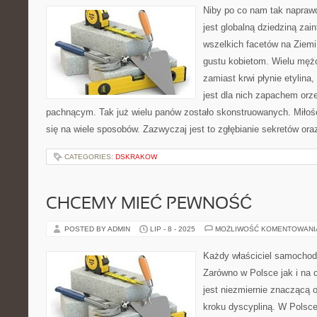
Niby po co nam tak napra
jest globalną dziedziną zai
wszelkich facetów na Ziemi.
gustu kobietom. Wielu mężc
zamiast krwi płynie etylina
jest dla nich zapachem orze
pachnącym. Tak już wielu panów zostało skonstruowanych. Miłość
się na wiele sposobów. Zazwyczaj jest to zgłębianie sekretów ora
CATEGORIES:
DSKRAKOW
CHCEMY MIEĆ PEWNOŚĆ
POSTED BY ADMIN
LIP - 8 - 2025
MOŻLIWOŚĆ KOMENTOWAN
Każdy właściciel samochod
Zarówno w Polsce jak i na 
jest niezmiernie znaczącą
kroku dyscypliną. W Polsce