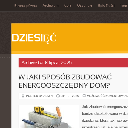
Archiwum
Cola
Oszukuje
Tagi
Strona główna
Spis Treści
DZIESIĘĆ
Archive for 8 lipca, 2025
W JAKI SPOSÓB ZBUDOWAĆ
ENERGOOSZCZĘDNY DOM?
POSTED BY ADMIN
LIP - 8 - 2025
MOŻLIWOŚĆ KOMENTOWAN
Jak zbudować energooszczę
bardzo ukształtowana w dz
dziedzina, która tak napraw
przestrzeni lat, ale na prze