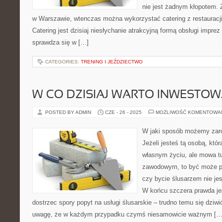
nie jest żadnym kłopotem. 
w Warszawie, wtenczas można wykorzystać catering z restauracji
Catering jest dzisiaj niesłychanie atrakcyjną formą obsługi imprez
sprawdza się w […]
CATEGORIES:
TRENING I JEŹDZIECTWO
W CO DZISIAJ WARTO INWESTO
POSTED BY ADMIN
CZE - 26 - 2025
MOŻLIWOŚĆ KOMENTOWA
W jaki sposób możemy zaro
Jeżeli jesteś tą osobą, któ
własnym życiu, ale mowa tut
zawodowym, to być może po
czy bycie ślusarzem nie j
W końcu szczera prawda jes
dostrzec spory popyt na usługi ślusarskie – trudno temu się dziw
uwagę, że w każdym przypadku czymś niesamowicie ważnym […