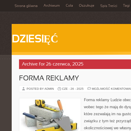
Archiwum
Cola
Oszukuje
Tagi
Strona główna
Spis Treści
DZIESIĘĆ
Archive for 26 czerwca, 2025
FORMA REKLAMY
POSTED BY ADMIN
CZE - 26 - 2025
MOŻLIWOŚĆ KOMENTOWA
Forma reklamy Ludzie obecn
wobec tego że mają do dys
które zezwalają im na gust
związku z tym też przyrząd
okolicznościowej we własny