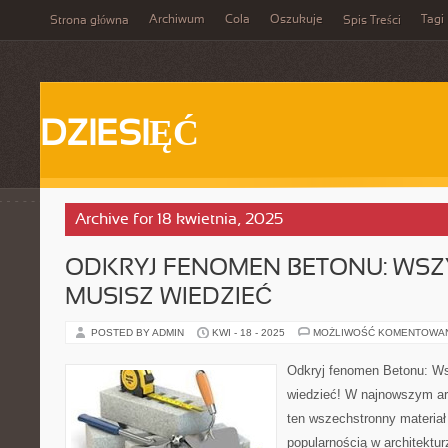
Archiwum
Cola
Oszukuje
Tagi
Strona główna
Spis Treści
DZIESIĘĆ
Archive for 18 kwietnia, 2025
ODKRYJ FENOMEN BETONU: WSZ
MUSISZ WIEDZIEĆ
POSTED BY ADMIN
KWI - 18 - 2025
MOŻLIWOŚĆ KOMENTOWA
Odkryj fenomen Betonu: W
wiedzieć! W najnowszym art
ten wszechstronny materiał
popularnością w architektur